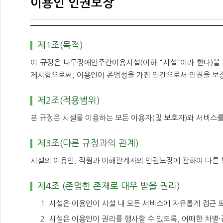
이용인 인권보장
제1조(목적)
이 규정은 나무장애인주간이용시설(이하 "시설"이라 한다)을
제시함으로써, 이용인이 존엄성을 가진 인간으로서 인권을 보장
제2조(적용범위)
본 규정은 시설을 이용하는 모든 이용자(및 보호자)와 서비스를
제3조(다른 규정과의 관계)
시설의 이용인, 직원과 이해관계자의 인권보장에 관하여 다른 법
제4조 (존엄한 존재로 대우 받을 권리)
1. 시설은 이용인이 시설 내 모든 서비스에 자유롭게 접근 
2. 시설은 이용인이 권리를 행사할 수 있도록, 어떠한 차별